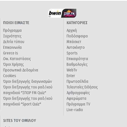
ΠΟΙΟΙ ΕΙΜΑΣΤΕ
ΚΑΤΗΓΟΡΙΕΣ
Πρόγραμμα
Αρχική
Συχνότητες
Ποδόσφαιρο
Δελτία τύπου
Μπάσκετ
Επικοινωνία
Αυτοκίνητο
Greece Is
Sports
Οικ. Καταστάσεις
Επικαιρότητα
Όροι Χρήσης
Βαθμολογίες
Προσωπικά Δεδομένα
WebTv
Cookies
Enter
Όροι διεξαγωγής διαγωνισμών
Πρωτοσέλιδα
Όροι διεξαγωγής του ραδ/κού
Τελευταίες Ειδήσεις
παιχνιδιού "ΣΠΟΡ FM Quiz"
Αρθρογραφίες
Όροι διεξαγωγής του ραδ/κού
Αφιερώματα
παιχνιδιού "Sport Quiz"
Πρόγραμμα TV
Live-radio
SITES ΤΟΥ ΟΜΙΛΟΥ