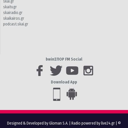
skai.gr
skaitv.gr
skairadio.gr
skaikairos.gr
podcast.skai.gr
bwinΣΠΟΡ FM Social
Download App
Designed & Developed by Gloman S.A.
|
Radio powered by live24.gr
| ©