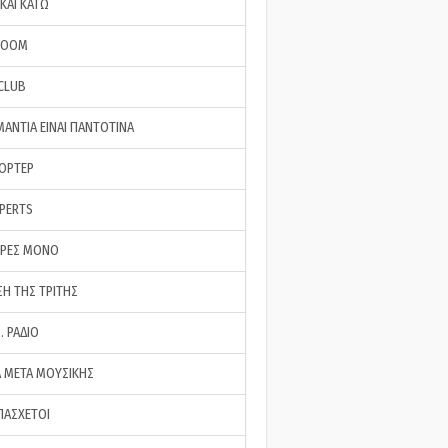
ΚΑΙ ΚΑΤΩ
ROOM
 CLUB
ΜΑΝΤΙΑ ΕΙΝΑΙ ΠΑΝΤΟΤΙΝΑ
ΠΟΡΤΕΡ
XPERTS
ΕΡΕΣ ΜΟΝΟ
ΣΗ ΤΗΣ ΤΡΙΤΗΣ
… ΡΑΔΙΟ
 ΜΕΤΑ ΜΟΥΣΙΚΗΣ
ΠΑΣΧΕΤΟΙ