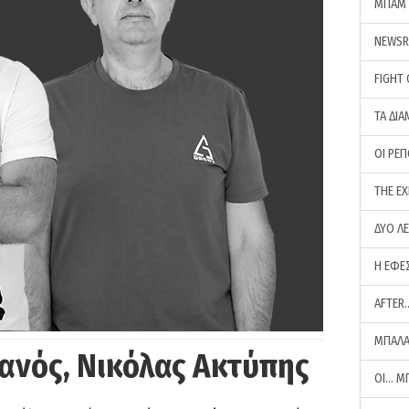
ΜΠΑΜ 
NEWS
FIGHT
ΤΑ ΔΙΑ
ΟΙ ΡΕ
THE E
ΔΥΟ Λ
Η ΕΦΕ
AFTER
ΜΠΑΛΑ
ανός, Νικόλας Ακτύπης
ΟΙ… Μ