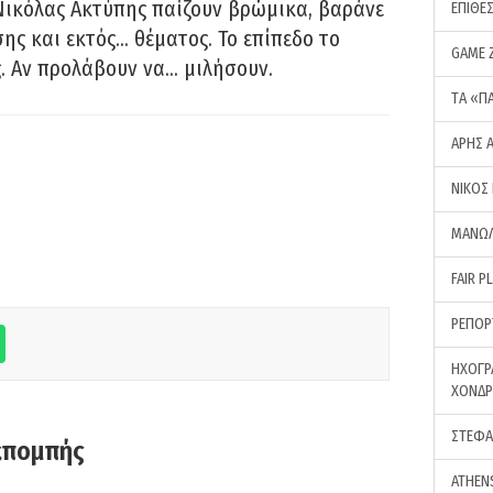
Νικόλας Ακτύπης παίζουν βρώμικα, βαράνε
ΕΠΙΘΕ
ης και εκτός… θέματος. Το επίπεδο το
GAME 
ς. Αν προλάβουν να… μιλήσουν.
ΤA «Π
ΑΡΗΣ 
ΝΙΚΟΣ
ΜΑΝΩΛ
FAIR P
ΡΕΠΟΡ
ΗΧΟΓΡ
ΧΟΝΔ
ΣΤΕΦΑ
κπομπής
ATHEN