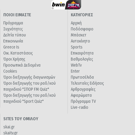
ΠΟΙΟΙ ΕΙΜΑΣΤΕ
ΚΑΤΗΓΟΡΙΕΣ
Πρόγραμμα
Αρχική
Συχνότητες
Ποδόσφαιρο
Δελτία τύπου
Μπάσκετ
Επικοινωνία
Αυτοκίνητο
Greece Is
Sports
Οικ. Καταστάσεις
Επικαιρότητα
Όροι Χρήσης
Βαθμολογίες
Προσωπικά Δεδομένα
WebTv
Cookies
Enter
Όροι διεξαγωγής διαγωνισμών
Πρωτοσέλιδα
Όροι διεξαγωγής του ραδ/κού
Τελευταίες Ειδήσεις
παιχνιδιού "ΣΠΟΡ FM Quiz"
Αρθρογραφίες
Όροι διεξαγωγής του ραδ/κού
Αφιερώματα
παιχνιδιού "Sport Quiz"
Πρόγραμμα TV
Live-radio
SITES ΤΟΥ ΟΜΙΛΟΥ
skai.gr
skaitv.gr