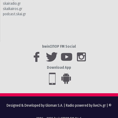
skairadio.gr
skaikairos.gr
podcast.skai.gr
bwinΣΠΟΡ FM Social
Download App
Designed & Developed by Gloman S.A.
|
Radio powered by live24.gr
| ©