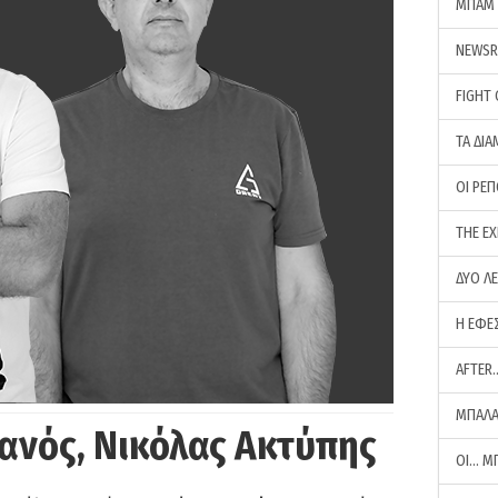
ΜΠΑΜ 
NEWS
FIGHT
ΤΑ ΔΙΑ
ΟΙ ΡΕ
THE E
ΔΥΟ Λ
Η ΕΦΕ
AFTER
ΜΠΑΛΑ
ανός, Νικόλας Ακτύπης
ΟΙ… Μ