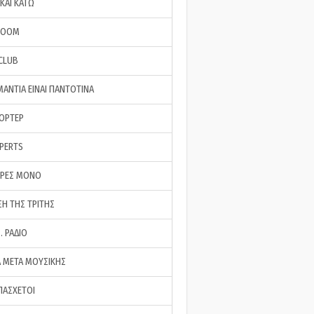
ΚΑΙ ΚΑΤΩ
ROOM
 CLUB
ΜΑΝΤΙΑ ΕΙΝΑΙ ΠΑΝΤΟΤΙΝΑ
ΠΟΡΤΕΡ
XPERTS
ΕΡΕΣ ΜΟΝΟ
ΣΗ ΤΗΣ ΤΡΙΤΗΣ
… ΡΑΔΙΟ
 ΜΕΤΑ ΜΟΥΣΙΚΗΣ
ΠΑΣΧΕΤΟΙ