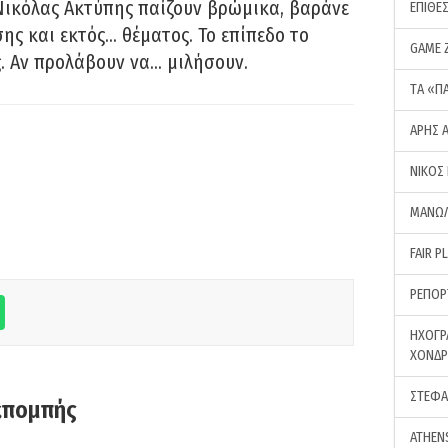
Νικόλας Ακτύπης παίζουν βρώμικα, βαράνε
ΕΠΙΘΕ
ης και εκτός… θέματος. Το επίπεδο το
GAME 
ς. Αν προλάβουν να… μιλήσουν.
ΤA «Π
ΑΡΗΣ 
ΝΙΚΟΣ
ΜΑΝΩΛ
FAIR P
ΡΕΠΟΡ
ΗΧΟΓΡ
ΧΟΝΔ
ΣΤΕΦΑ
κπομπής
ATHEN