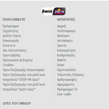
ΠΟΙΟΙ ΕΙΜΑΣΤΕ
ΚΑΤΗΓΟΡΙΕΣ
Πρόγραμμα
Αρχική
Συχνότητες
Ποδόσφαιρο
Δελτία τύπου
Μπάσκετ
Επικοινωνία
Αυτοκίνητο
Greece Is
Sports
Οικ. Καταστάσεις
Επικαιρότητα
Όροι Χρήσης
Βαθμολογίες
Προσωπικά Δεδομένα
WebTv
Cookies
Enter
Όροι διεξαγωγής διαγωνισμών
Πρωτοσέλιδα
Όροι διεξαγωγής του ραδ/κού
Τελευταίες Ειδήσεις
παιχνιδιού "ΣΠΟΡ FM Quiz"
Αρθρογραφίες
Όροι διεξαγωγής του ραδ/κού
Αφιερώματα
παιχνιδιού "Sport Quiz"
Πρόγραμμα TV
Live-radio
SITES ΤΟΥ ΟΜΙΛΟΥ