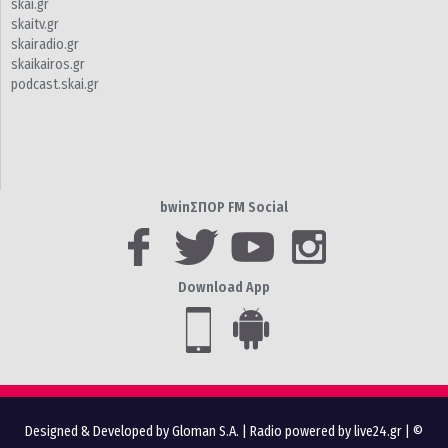
skai.gr
skaitv.gr
skairadio.gr
skaikairos.gr
podcast.skai.gr
bwinΣΠΟΡ FM Social
Download App
Designed & Developed by Gloman S.A.
|
Radio powered by live24.gr
| ©