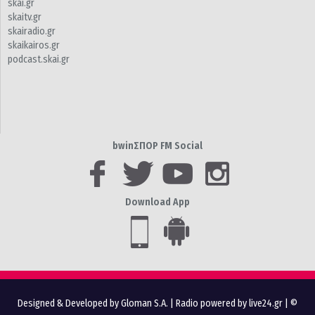
skai.gr
skaitv.gr
skairadio.gr
skaikairos.gr
podcast.skai.gr
bwinΣΠΟΡ FM Social
Download App
Designed & Developed by Gloman S.A.
|
Radio powered by live24.gr
| ©