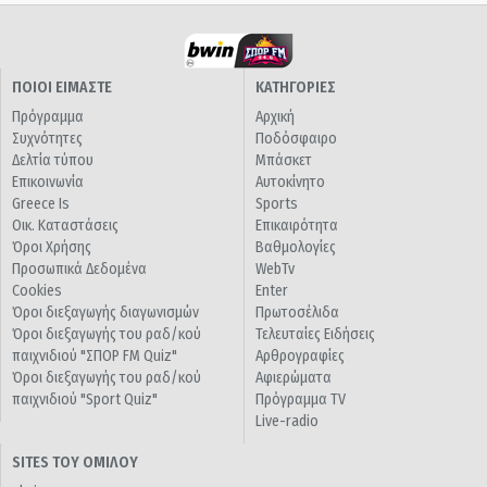
ΠΟΙΟΙ ΕΙΜΑΣΤΕ
ΚΑΤΗΓΟΡΙΕΣ
Πρόγραμμα
Αρχική
Συχνότητες
Ποδόσφαιρο
Δελτία τύπου
Μπάσκετ
Επικοινωνία
Αυτοκίνητο
Greece Is
Sports
Οικ. Καταστάσεις
Επικαιρότητα
Όροι Χρήσης
Βαθμολογίες
Προσωπικά Δεδομένα
WebTv
Cookies
Enter
Όροι διεξαγωγής διαγωνισμών
Πρωτοσέλιδα
Όροι διεξαγωγής του ραδ/κού
Τελευταίες Ειδήσεις
παιχνιδιού "ΣΠΟΡ FM Quiz"
Αρθρογραφίες
Όροι διεξαγωγής του ραδ/κού
Αφιερώματα
παιχνιδιού "Sport Quiz"
Πρόγραμμα TV
Live-radio
SITES ΤΟΥ ΟΜΙΛΟΥ