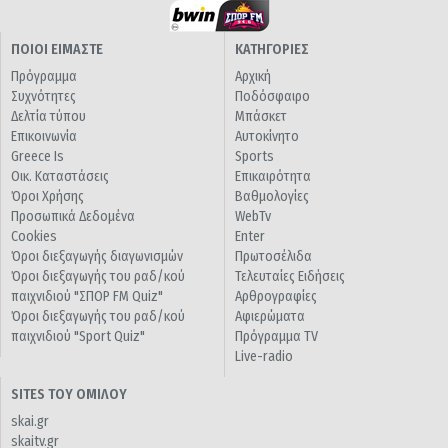
ΠΟΙΟΙ ΕΙΜΑΣΤΕ
ΚΑΤΗΓΟΡΙΕΣ
Πρόγραμμα
Αρχική
Συχνότητες
Ποδόσφαιρο
Δελτία τύπου
Μπάσκετ
Επικοινωνία
Αυτοκίνητο
Greece Is
Sports
Οικ. Καταστάσεις
Επικαιρότητα
Όροι Χρήσης
Βαθμολογίες
Προσωπικά Δεδομένα
WebTv
Cookies
Enter
Όροι διεξαγωγής διαγωνισμών
Πρωτοσέλιδα
Όροι διεξαγωγής του ραδ/κού
Τελευταίες Ειδήσεις
παιχνιδιού "ΣΠΟΡ FM Quiz"
Αρθρογραφίες
Όροι διεξαγωγής του ραδ/κού
Αφιερώματα
παιχνιδιού "Sport Quiz"
Πρόγραμμα TV
Live-radio
SITES ΤΟΥ ΟΜΙΛΟΥ
skai.gr
skaitv.gr