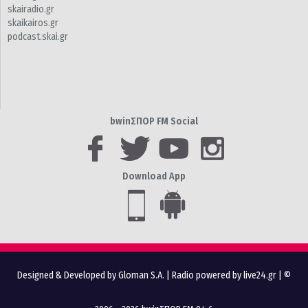
skairadio.gr
skaikairos.gr
podcast.skai.gr
bwinΣΠΟΡ FM Social
Download App
Designed & Developed by Gloman S.A.
|
Radio powered by live24.gr
| ©