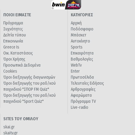
ΠΟΙΟΙ ΕΙΜΑΣΤΕ
ΚΑΤΗΓΟΡΙΕΣ
Πρόγραμμα
Αρχική
Συχνότητες
Ποδόσφαιρο
Δελτία τύπου
Μπάσκετ
Επικοινωνία
Αυτοκίνητο
Greece Is
Sports
Οικ. Καταστάσεις
Επικαιρότητα
Όροι Χρήσης
Βαθμολογίες
Προσωπικά Δεδομένα
WebTv
Cookies
Enter
Όροι διεξαγωγής διαγωνισμών
Πρωτοσέλιδα
Όροι διεξαγωγής του ραδ/κού
Τελευταίες Ειδήσεις
παιχνιδιού "ΣΠΟΡ FM Quiz"
Αρθρογραφίες
Όροι διεξαγωγής του ραδ/κού
Αφιερώματα
παιχνιδιού "Sport Quiz"
Πρόγραμμα TV
Live-radio
SITES ΤΟΥ ΟΜΙΛΟΥ
skai.gr
skaitv.gr