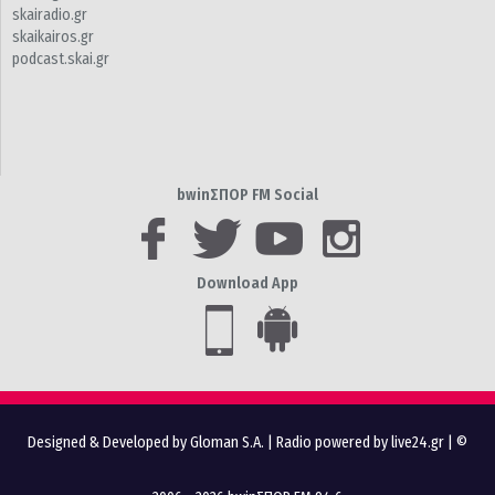
skairadio.gr
skaikairos.gr
podcast.skai.gr
bwinΣΠΟΡ FM Social
Download App
Designed & Developed by Gloman S.A.
|
Radio powered by live24.gr
| ©