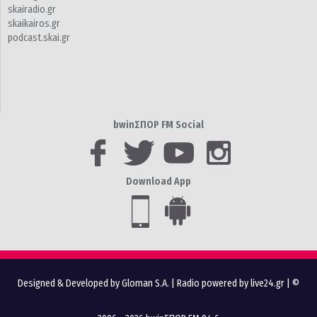
skairadio.gr
skaikairos.gr
podcast.skai.gr
bwinΣΠΟΡ FM Social
Download App
Designed & Developed by Gloman S.A.
|
Radio powered by live24.gr
| ©