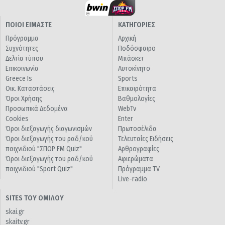
ΠΟΙΟΙ ΕΙΜΑΣΤΕ
ΚΑΤΗΓΟΡΙΕΣ
Πρόγραμμα
Αρχική
Συχνότητες
Ποδόσφαιρο
Δελτία τύπου
Μπάσκετ
Επικοινωνία
Αυτοκίνητο
Greece Is
Sports
Οικ. Καταστάσεις
Επικαιρότητα
Όροι Χρήσης
Βαθμολογίες
Προσωπικά Δεδομένα
WebTv
Cookies
Enter
Όροι διεξαγωγής διαγωνισμών
Πρωτοσέλιδα
Όροι διεξαγωγής του ραδ/κού
Τελευταίες Ειδήσεις
παιχνιδιού "ΣΠΟΡ FM Quiz"
Αρθρογραφίες
Όροι διεξαγωγής του ραδ/κού
Αφιερώματα
παιχνιδιού "Sport Quiz"
Πρόγραμμα TV
Live-radio
SITES ΤΟΥ ΟΜΙΛΟΥ
skai.gr
skaitv.gr