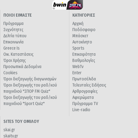
ΠΟΙΟΙ ΕΙΜΑΣΤΕ
ΚΑΤΗΓΟΡΙΕΣ
Πρόγραμμα
Αρχική
Συχνότητες
Ποδόσφαιρο
Δελτία τύπου
Μπάσκετ
Επικοινωνία
Αυτοκίνητο
Greece Is
Sports
Οικ. Καταστάσεις
Επικαιρότητα
Όροι Χρήσης
Βαθμολογίες
Προσωπικά Δεδομένα
WebTv
Cookies
Enter
Όροι διεξαγωγής διαγωνισμών
Πρωτοσέλιδα
Όροι διεξαγωγής του ραδ/κού
Τελευταίες Ειδήσεις
παιχνιδιού "ΣΠΟΡ FM Quiz"
Αρθρογραφίες
Όροι διεξαγωγής του ραδ/κού
Αφιερώματα
παιχνιδιού "Sport Quiz"
Πρόγραμμα TV
Live-radio
SITES ΤΟΥ ΟΜΙΛΟΥ
skai.gr
skaitv.gr