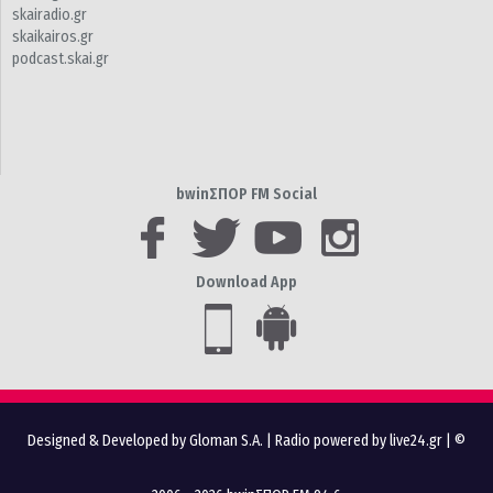
skairadio.gr
skaikairos.gr
podcast.skai.gr
bwinΣΠΟΡ FM Social
Download App
Designed & Developed by Gloman S.A.
|
Radio powered by live24.gr
| ©