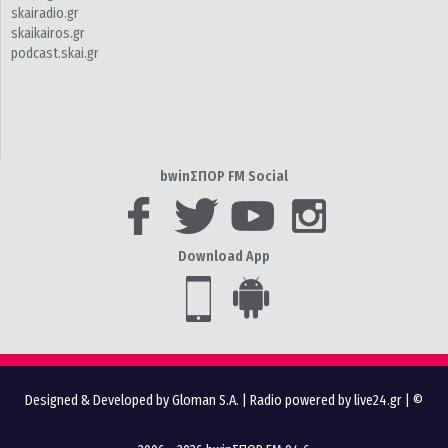
skairadio.gr
skaikairos.gr
podcast.skai.gr
bwinΣΠΟΡ FM Social
Download App
Designed & Developed by Gloman S.A.
|
Radio powered by live24.gr
| ©