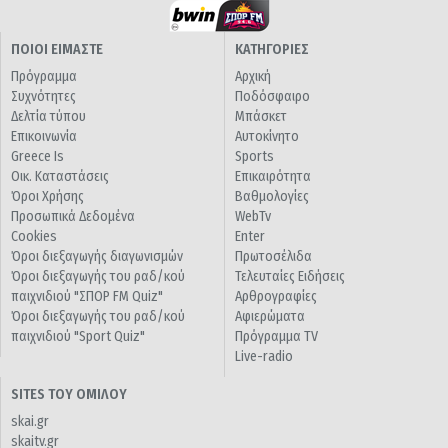
ΠΟΙΟΙ ΕΙΜΑΣΤΕ
ΚΑΤΗΓΟΡΙΕΣ
Πρόγραμμα
Αρχική
Συχνότητες
Ποδόσφαιρο
Δελτία τύπου
Μπάσκετ
Επικοινωνία
Αυτοκίνητο
Greece Is
Sports
Οικ. Καταστάσεις
Επικαιρότητα
Όροι Χρήσης
Βαθμολογίες
Προσωπικά Δεδομένα
WebTv
Cookies
Enter
Όροι διεξαγωγής διαγωνισμών
Πρωτοσέλιδα
Όροι διεξαγωγής του ραδ/κού
Τελευταίες Ειδήσεις
παιχνιδιού "ΣΠΟΡ FM Quiz"
Αρθρογραφίες
Όροι διεξαγωγής του ραδ/κού
Αφιερώματα
παιχνιδιού "Sport Quiz"
Πρόγραμμα TV
Live-radio
SITES ΤΟΥ ΟΜΙΛΟΥ
skai.gr
skaitv.gr