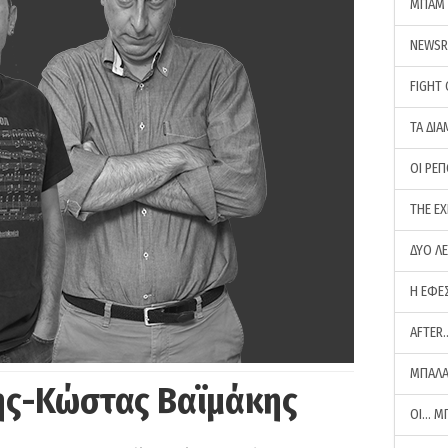
ΜΠΑΜ 
NEWS
FIGHT
ΤΑ ΔΙΑ
ΟΙ ΡΕ
THE E
ΔΥΟ Λ
Η ΕΦΕ
AFTER
ΜΠΑΛΑ
ης-Κώστας Βαϊμάκης
ΟΙ… Μ