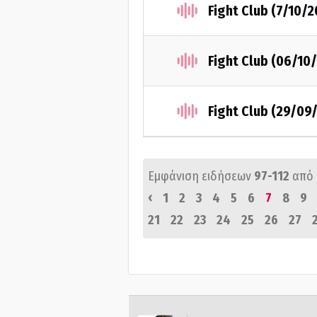
Fight Club (7/10/2
Fight Club (06/10
Fight Club (29/09
Εμφάνιση ειδήσεων
97-112
από
‹
1
2
3
4
5
6
7
8
9
21
22
23
24
25
26
27