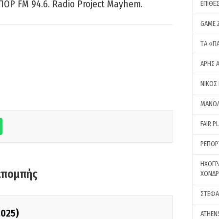
ΠΟΡ FM 94.6. Radio Project Mayhem.
ΕΠΙΘΕ
GAME 
ΤA «Π
ΑΡΗΣ 
ΝΙΚΟΣ
ΜΑΝΩΛ
FAIR P
ΡΕΠΟΡ
ΗΧΟΓΡ
κπομπής
ΧΟΝΔ
ΣΤΕΦΑ
2025)
ATHEN