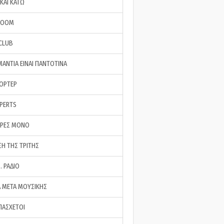
ΚΑΙ ΚΑΤΩ
ROOM
 CLUB
ΜΑΝΤΙΑ ΕΙΝΑΙ ΠΑΝΤΟΤΙΝΑ
ΠΟΡΤΕΡ
XPERTS
ΕΡΕΣ ΜΟΝΟ
ΣΗ ΤΗΣ ΤΡΙΤΗΣ
… ΡΑΔΙΟ
 ΜΕΤΑ ΜΟΥΣΙΚΗΣ
ΠΑΣΧΕΤΟΙ