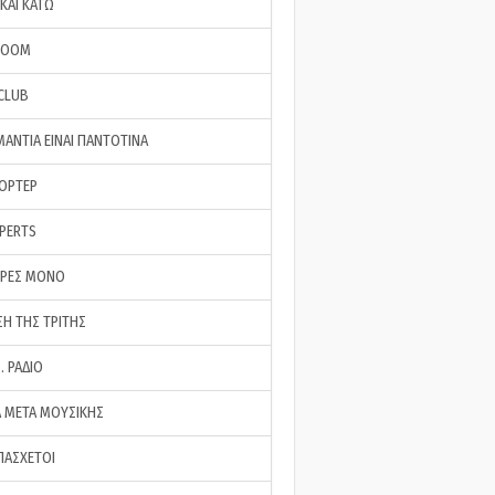
ΚΑΙ ΚΑΤΩ
ROOM
 CLUB
ΜΑΝΤΙΑ ΕΙΝΑΙ ΠΑΝΤΟΤΙΝΑ
ΠΟΡΤΕΡ
XPERTS
ΕΡΕΣ ΜΟΝΟ
ΣΗ ΤΗΣ ΤΡΙΤΗΣ
… ΡΑΔΙΟ
 ΜΕΤΑ ΜΟΥΣΙΚΗΣ
ΠΑΣΧΕΤΟΙ