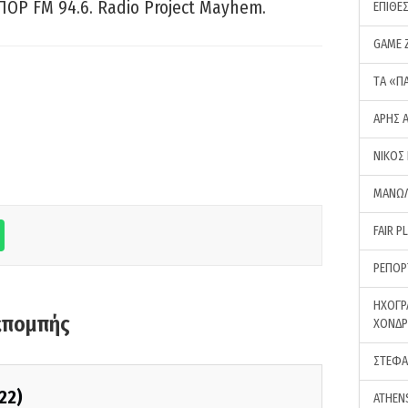
ΠΟΡ FM 94.6. Radio Project Mayhem.
ΕΠΙΘΕ
GAME 
ΤA «Π
ΑΡΗΣ 
ΝΙΚΟΣ
ΜΑΝΩΛ
FAIR P
ΡΕΠΟΡ
ΗΧΟΓΡ
κπομπής
ΧΟΝΔ
ΣΤΕΦΑ
22)
ATHEN