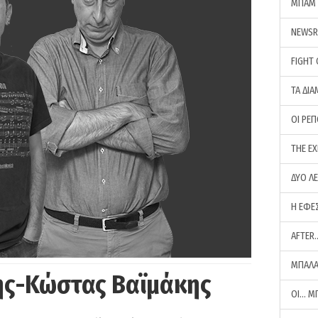
ΜΠΑΜ 
NEWS
FIGHT
ΤΑ ΔΙΑ
ΟΙ ΡΕ
THE E
ΔΥΟ Λ
Η ΕΦΕ
AFTER
ΜΠΑΛΑ
ης-Κώστας Βαϊμάκης
ΟΙ… Μ