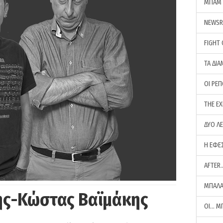
ΜΠΑΜ 
NEWS
FIGHT
ΤΑ ΔΙΑ
ΟΙ ΡΕ
THE E
ΔΥΟ Λ
Η ΕΦΕ
AFTER
ΜΠΑΛΑ
ης-Κώστας Βαϊμάκης
ΟΙ… Μ