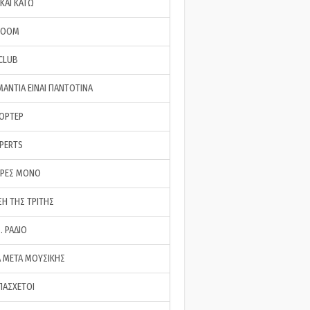
ΚΑΙ ΚΑΤΩ
ROOM
 CLUB
ΜΑΝΤΙΑ ΕΙΝΑΙ ΠΑΝΤΟΤΙΝΑ
ΠΟΡΤΕΡ
XPERTS
ΕΡΕΣ ΜΟΝΟ
ΣΗ ΤΗΣ ΤΡΙΤΗΣ
… ΡΑΔΙΟ
 ΜΕΤΑ ΜΟΥΣΙΚΗΣ
ΠΑΣΧΕΤΟΙ