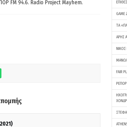
ΠΟΡ FM 94.6. Radio Project Mayhem.
ΕΠΙΘΕ
GAME 
ΤA «Π
ΑΡΗΣ 
ΝΙΚΟΣ
ΜΑΝΩΛ
FAIR P
ΡΕΠΟΡ
ΗΧΟΓΡ
κπομπής
ΧΟΝΔ
ΣΤΕΦΑ
/2021)
ATHEN