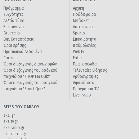
Πρόγραμμα
Αρχική
Συχνότητες
Ποδόσφαιρο
Δελτία τύπου
Μπάσκετ
Επικοινωνία
Αυτοκίνητο
Greece Is
Sports
Οικ. Καταστάσεις
Επικαιρότητα
Όροι Χρήσης
Βαθμολογίες
Προσωπικά Δεδομένα
WebTv
Cookies
Enter
Όροι διεξαγωγής διαγωνισμών
Πρωτοσέλιδα
Όροι διεξαγωγής του ραδ/κού
Τελευταίες Ειδήσεις
παιχνιδιού "ΣΠΟΡ FM Quiz"
Αρθρογραφίες
Όροι διεξαγωγής του ραδ/κού
Αφιερώματα
παιχνιδιού "Sport Quiz"
Πρόγραμμα TV
Live-radio
SITES ΤΟΥ ΟΜΙΛΟΥ
skai.gr
skaitv.gr
skairadio.gr
skaikairos.gr