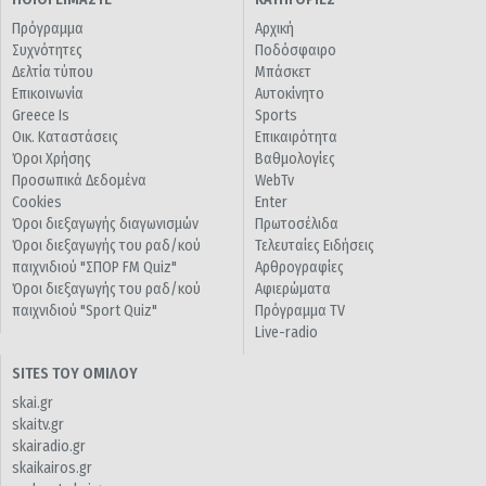
Πρόγραμμα
Αρχική
Συχνότητες
Ποδόσφαιρο
Δελτία τύπου
Μπάσκετ
Επικοινωνία
Αυτοκίνητο
Greece Is
Sports
Οικ. Καταστάσεις
Επικαιρότητα
Όροι Χρήσης
Βαθμολογίες
Προσωπικά Δεδομένα
WebTv
Cookies
Enter
Όροι διεξαγωγής διαγωνισμών
Πρωτοσέλιδα
Όροι διεξαγωγής του ραδ/κού
Τελευταίες Ειδήσεις
παιχνιδιού "ΣΠΟΡ FM Quiz"
Αρθρογραφίες
Όροι διεξαγωγής του ραδ/κού
Αφιερώματα
παιχνιδιού "Sport Quiz"
Πρόγραμμα TV
Live-radio
SITES ΤΟΥ ΟΜΙΛΟΥ
skai.gr
skaitv.gr
skairadio.gr
skaikairos.gr