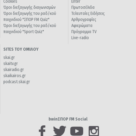
Cookies
Enter
Όροι διεξαγωγής διαγωνισμών
Πρωτοσέλιδα
Όροι διεξαγωγής του ραδ/κού
Τελευταίες Ειδήσεις
παιχνιδιού "ΣΠΟΡ FM Quiz"
Αρθρογραφίες
Όροι διεξαγωγής του ραδ/κού
Αφιερώματα
παιχνιδιού "Sport Quiz"
Πρόγραμμα TV
Live-radio
SITES ΤΟΥ ΟΜΙΛΟΥ
skai.gr
skaitv.gr
skairadio.gr
skaikairos.gr
podcast.skai.gr
bwinΣΠΟΡ FM Social