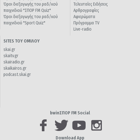
Όροι διεξαγωγής του ραδ/κού
Τελευταίες Ειδήσεις
παιχνιδιού "ΣΠΟΡ FM Quiz"
Αρθρογραφίες
Όροι διεξαγωγής του ραδ/κού
Αφιερώματα
παιχνιδιού "Sport Quiz"
Πρόγραμμα TV
Live-radio
SITES ΤΟΥ ΟΜΙΛΟΥ
skai.gr
skaitv.gr
skairadio.gr
skaikairos.gr
podcast.skai.gr
bwinΣΠΟΡ FM Social
Download App