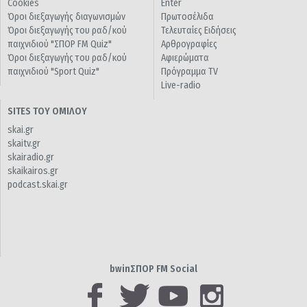
Cookies
Enter
Όροι διεξαγωγής διαγωνισμών
Πρωτοσέλιδα
Όροι διεξαγωγής του ραδ/κού
Τελευταίες Ειδήσεις
παιχνιδιού "ΣΠΟΡ FM Quiz"
Αρθρογραφίες
Όροι διεξαγωγής του ραδ/κού
Αφιερώματα
παιχνιδιού "Sport Quiz"
Πρόγραμμα TV
Live-radio
SITES ΤΟΥ ΟΜΙΛΟΥ
skai.gr
skaitv.gr
skairadio.gr
skaikairos.gr
podcast.skai.gr
bwinΣΠΟΡ FM Social