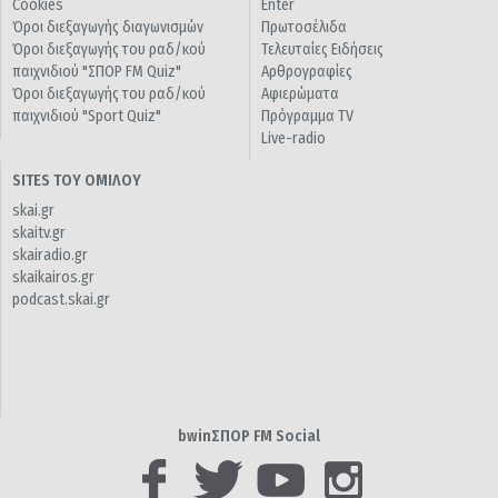
Cookies
Enter
Όροι διεξαγωγής διαγωνισμών
Πρωτοσέλιδα
Όροι διεξαγωγής του ραδ/κού
Τελευταίες Ειδήσεις
παιχνιδιού "ΣΠΟΡ FM Quiz"
Αρθρογραφίες
Όροι διεξαγωγής του ραδ/κού
Αφιερώματα
παιχνιδιού "Sport Quiz"
Πρόγραμμα TV
Live-radio
SITES ΤΟΥ ΟΜΙΛΟΥ
skai.gr
skaitv.gr
skairadio.gr
skaikairos.gr
podcast.skai.gr
bwinΣΠΟΡ FM Social