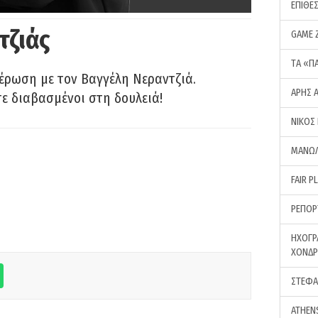
ΕΠΙΘΕ
τζιάς
GAME 
ΤA «Π
έρωση με τον Βαγγέλη Νεραντζιά.
ΑΡΗΣ 
τε διαβασμένοι στη δουλειά!
ΝΙΚΟΣ
ΜΑΝΩΛ
FAIR P
ΡΕΠΟΡ
ΗΧΟΓΡ
ΧΟΝΔ
ΣΤΕΦΑ
ATHEN