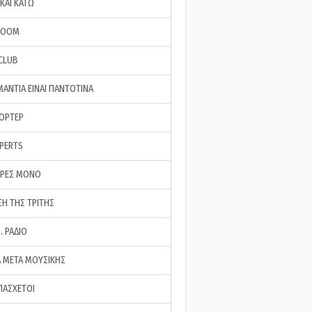
ΚΑΙ ΚΑΤΩ
ROOM
 CLUB
ΜΑΝΤΙΑ ΕΙΝΑΙ ΠΑΝΤΟΤΙΝΑ
ΠΟΡΤΕΡ
XPERTS
ΕΡΕΣ ΜΟΝΟ
ΣΗ ΤΗΣ ΤΡΙΤΗΣ
… ΡΑΔΙΟ
 ΜΕΤΑ ΜΟΥΣΙΚΗΣ
ΠΑΣΧΕΤΟΙ