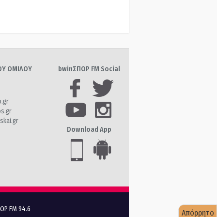
ΤΟΥ ΟΜΙΛΟΥ
bwinΣΠΟΡ FM Social
o.gr
os.gr
skai.gr
Download App
ΠΟΡ FM 94.6
Απόρρητο