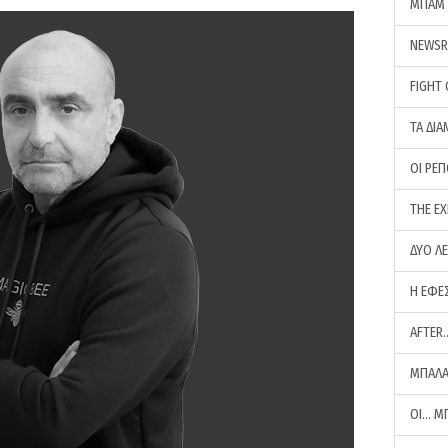
ΜΠΑΜ 
NEWS
FIGHT
ΤΑ ΔΙΑ
ΟΙ ΡΕ
THE E
ΔΥΟ Λ
Η ΕΦΕ
AFTER
ΜΠΑΛΑ
ΟΙ… Μ