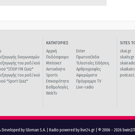
ΚΑΤΗΓΟΡΙΕΣ
SITES 
s
Αρχική
Enter
skai.gr
ιεξαγωγής διαγωνισμών
Ποδόσφαιρο
Πρωτοσέλιδα
skaitv.gr
ιεξαγωγής του ραδ/κού
Μπάσκετ
Τελευταίες Ειδήσεις
skairadi
διού "ΣΠΟΡ FM Quiz"
Αυτοκίνητο
Αρθρογραφίες
skaikair
ιεξαγωγής του ραδ/κού
Sports
Αφιερώματα
podcast.
διού "Sport Quiz"
Επικαιρότητα
Πρόγραμμα TV
Βαθμολογίες
Live-radio
WebTv
 Developed by Gloman S.A.
|
Radio powered by live24.gr
| © 2006 - 2026 bwinΣ