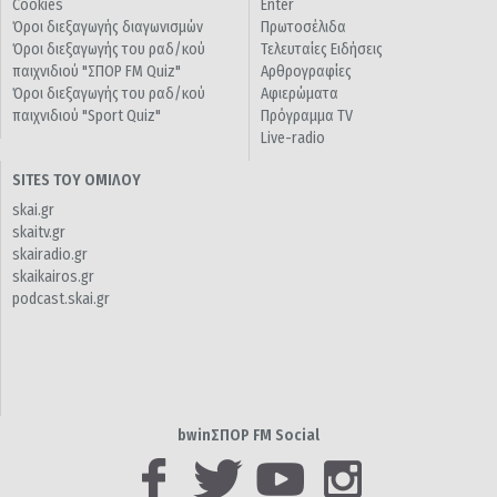
Cookies
Enter
Όροι διεξαγωγής διαγωνισμών
Πρωτοσέλιδα
Όροι διεξαγωγής του ραδ/κού
Τελευταίες Ειδήσεις
παιχνιδιού "ΣΠΟΡ FM Quiz"
Αρθρογραφίες
Όροι διεξαγωγής του ραδ/κού
Αφιερώματα
παιχνιδιού "Sport Quiz"
Πρόγραμμα TV
Live-radio
SITES ΤΟΥ ΟΜΙΛΟΥ
skai.gr
skaitv.gr
skairadio.gr
skaikairos.gr
podcast.skai.gr
bwinΣΠΟΡ FM Social