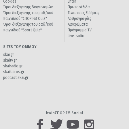
Cookies
Enter
Όροι διεξαγωγής διαγωνισμών
Πρωτοσέλιδα
Όροι διεξαγωγής του ραδ/κού
Τελευταίες Ειδήσεις
παιχνιδιού "ΣΠΟΡ FM Quiz"
Αρθρογραφίες
Όροι διεξαγωγής του ραδ/κού
Αφιερώματα
παιχνιδιού "Sport Quiz"
Πρόγραμμα TV
Live-radio
SITES ΤΟΥ ΟΜΙΛΟΥ
skai.gr
skaitv.gr
skairadio.gr
skaikairos.gr
podcast.skai.gr
bwinΣΠΟΡ FM Social