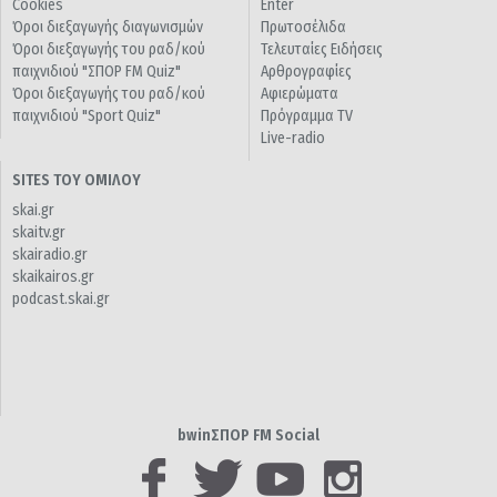
Cookies
Enter
Όροι διεξαγωγής διαγωνισμών
Πρωτοσέλιδα
Όροι διεξαγωγής του ραδ/κού
Τελευταίες Ειδήσεις
παιχνιδιού "ΣΠΟΡ FM Quiz"
Αρθρογραφίες
Όροι διεξαγωγής του ραδ/κού
Αφιερώματα
παιχνιδιού "Sport Quiz"
Πρόγραμμα TV
Live-radio
SITES ΤΟΥ ΟΜΙΛΟΥ
skai.gr
skaitv.gr
skairadio.gr
skaikairos.gr
podcast.skai.gr
bwinΣΠΟΡ FM Social