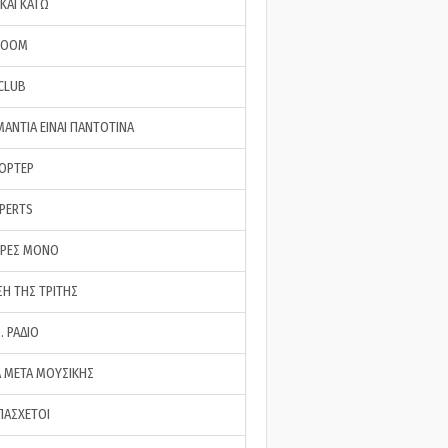
ΚΑΙ ΚΑΤΩ
ROOM
 CLUB
ΜΑΝΤΙΑ ΕΙΝΑΙ ΠΑΝΤΟΤΙΝΑ
ΠΟΡΤΕΡ
XPERTS
ΕΡΕΣ ΜΟΝΟ
ΣΗ ΤΗΣ ΤΡΙΤΗΣ
… ΡΑΔΙΟ
 ΜΕΤΑ ΜΟΥΣΙΚΗΣ
ΠΑΣΧΕΤΟΙ