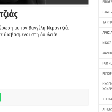
ΕΠΙΘΕ
τζιάς
GAME 
ΤA «Π
έρωση με τον Βαγγέλη Νεραντζιά.
ΑΡΗΣ 
τε διαβασμένοι στη δουλειά!
ΝΙΚΟΣ
ΜΑΝΩΛ
FAIR P
ΡΕΠΟΡ
ΗΧΟΓΡ
ΧΟΝΔ
ΣΤΕΦΑ
ATHEN