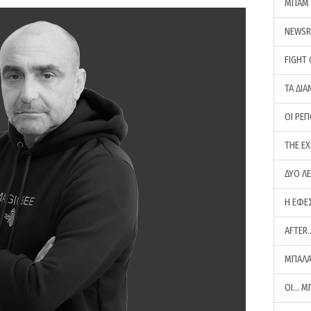
ΜΠΑΜ 
NEWS
FIGHT
ΤΑ ΔΙΑ
ΟΙ ΡΕ
THE E
ΔΥΟ Λ
Η ΕΦΕ
AFTER
ΜΠΑΛΑ
ΟΙ… Μ