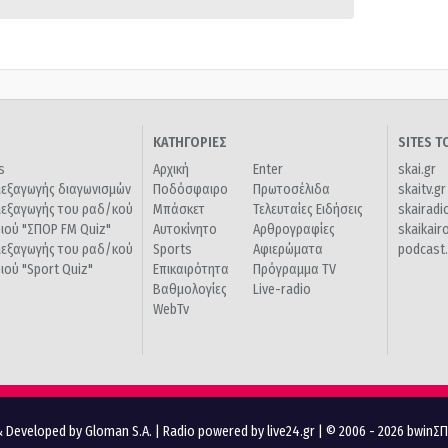
ΚΑΤΗΓΟΡΙΕΣ
SITES 
s
Αρχική
Enter
skai.gr
ιεξαγωγής διαγωνισμών
Ποδόσφαιρο
Πρωτοσέλιδα
skaitv.gr
ιεξαγωγής του ραδ/κού
Μπάσκετ
Τελευταίες Ειδήσεις
skairadi
διού "ΣΠΟΡ FM Quiz"
Αυτοκίνητο
Αρθρογραφίες
skaikair
ιεξαγωγής του ραδ/κού
Sports
Αφιερώματα
podcast.
διού "Sport Quiz"
Επικαιρότητα
Πρόγραμμα TV
Βαθμολογίες
Live-radio
WebTv
 Developed by Gloman S.A.
|
Radio powered by live24.gr
| © 2006 - 2026 bwinΣ