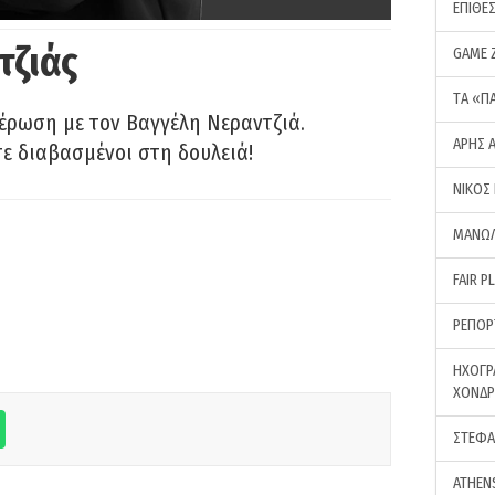
ΕΠΙΘΕ
τζιάς
GAME 
ΤA «Π
έρωση με τον Βαγγέλη Νεραντζιά.
ΑΡΗΣ 
τε διαβασμένοι στη δουλειά!
ΝΙΚΟΣ
ΜΑΝΩΛ
FAIR P
ΡΕΠΟΡ
ΗΧΟΓΡ
ΧΟΝΔ
ΣΤΕΦΑ
ATHEN