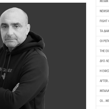
ΜΠΑΜ 
NEWS
FIGHT
ΤΑ ΔΙΑ
ΟΙ ΡΕ
THE E
ΔΥΟ Λ
Η ΕΦΕ
AFTER
ΜΠΑΛΑ
ΟΙ… Μ