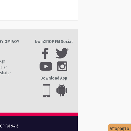
ΤΟΥ ΟΜΙΛΟΥ
bwinΣΠΟΡ FM Social
o.gr
os.gr
skai.gr
Download App
ΠΟΡ FM 94.6
Απόρρητο