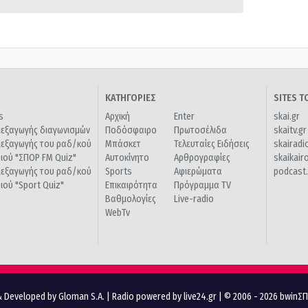
ΚΑΤΗΓΟΡΙΕΣ
SITES 
s
Αρχική
Enter
skai.gr
ιεξαγωγής διαγωνισμών
Ποδόσφαιρο
Πρωτοσέλιδα
skaitv.gr
ιεξαγωγής του ραδ/κού
Μπάσκετ
Τελευταίες Ειδήσεις
skairadi
διού "ΣΠΟΡ FM Quiz"
Αυτοκίνητο
Αρθρογραφίες
skaikair
ιεξαγωγής του ραδ/κού
Sports
Αφιερώματα
podcast.
διού "Sport Quiz"
Επικαιρότητα
Πρόγραμμα TV
Βαθμολογίες
Live-radio
WebTv
 Developed by Gloman S.A.
|
Radio powered by live24.gr
| © 2006 - 2026 bwinΣ