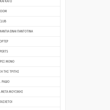
ΚΑΙ ΚΑΤΩ
ROOM
 CLUB
ΜΑΝΤΙΑ ΕΙΝΑΙ ΠΑΝΤΟΤΙΝΑ
ΠΟΡΤΕΡ
XPERTS
ΕΡΕΣ ΜΟΝΟ
ΣΗ ΤΗΣ ΤΡΙΤΗΣ
… ΡΑΔΙΟ
 ΜΕΤΑ ΜΟΥΣΙΚΗΣ
ΠΑΣΧΕΤΟΙ