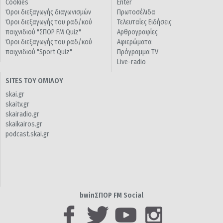
Cookies
Enter
Όροι διεξαγωγής διαγωνισμών
Πρωτοσέλιδα
Όροι διεξαγωγής του ραδ/κού
Τελευταίες Ειδήσεις
παιχνιδιού "ΣΠΟΡ FM Quiz"
Αρθρογραφίες
Όροι διεξαγωγής του ραδ/κού
Αφιερώματα
παιχνιδιού "Sport Quiz"
Πρόγραμμα TV
Live-radio
SITES ΤΟΥ ΟΜΙΛΟΥ
skai.gr
skaitv.gr
skairadio.gr
skaikairos.gr
podcast.skai.gr
bwinΣΠΟΡ FM Social