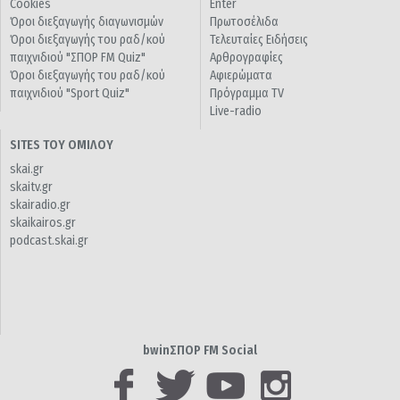
Cookies
Enter
Όροι διεξαγωγής διαγωνισμών
Πρωτοσέλιδα
Όροι διεξαγωγής του ραδ/κού
Τελευταίες Ειδήσεις
παιχνιδιού "ΣΠΟΡ FM Quiz"
Αρθρογραφίες
Όροι διεξαγωγής του ραδ/κού
Αφιερώματα
παιχνιδιού "Sport Quiz"
Πρόγραμμα TV
Live-radio
SITES ΤΟΥ ΟΜΙΛΟΥ
skai.gr
skaitv.gr
skairadio.gr
skaikairos.gr
podcast.skai.gr
bwinΣΠΟΡ FM Social