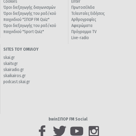
Cookies
Enter
Όροι διεξαγωγής διαγωνισμών
Πρωτοσέλιδα
Όροι διεξαγωγής του ραδ/κού
Τελευταίες Ειδήσεις
παιχνιδιού "ΣΠΟΡ FM Quiz"
Αρθρογραφίες
Όροι διεξαγωγής του ραδ/κού
Αφιερώματα
παιχνιδιού "Sport Quiz"
Πρόγραμμα TV
Live-radio
SITES ΤΟΥ ΟΜΙΛΟΥ
skai.gr
skaitv.gr
skairadio.gr
skaikairos.gr
podcast.skai.gr
bwinΣΠΟΡ FM Social