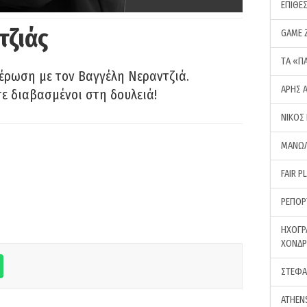
ΕΠΙΘΕ
τζιάς
GAME 
ΤA «Π
έρωση με τον Βαγγέλη Νεραντζιά.
ΑΡΗΣ 
τε διαβασμένοι στη δουλειά!
ΝΙΚΟΣ
ΜΑΝΩΛ
FAIR P
ΡΕΠΟΡ
ΗΧΟΓΡ
ΧΟΝΔ
ΣΤΕΦΑ
ATHEN