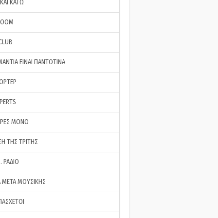
ΚΑΙ ΚΑΤΩ
ROOM
 CLUB
ΜΑΝΤΙΑ ΕΙΝΑΙ ΠΑΝΤΟΤΙΝΑ
ΠΟΡΤΕΡ
XPERTS
ΕΡΕΣ ΜΟΝΟ
ΣΗ ΤΗΣ ΤΡΙΤΗΣ
… ΡΑΔΙΟ
 ΜΕΤΑ ΜΟΥΣΙΚΗΣ
ΠΑΣΧΕΤΟΙ