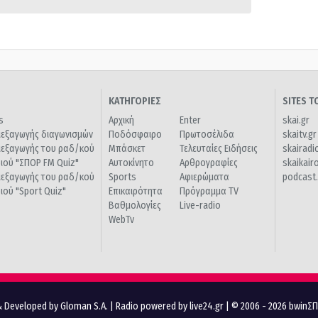
ΚΑΤΗΓΟΡΙΕΣ
SITES 
s
Αρχική
Enter
skai.gr
ιεξαγωγής διαγωνισμών
Ποδόσφαιρο
Πρωτοσέλιδα
skaitv.gr
ιεξαγωγής του ραδ/κού
Μπάσκετ
Τελευταίες Ειδήσεις
skairadi
διού "ΣΠΟΡ FM Quiz"
Αυτοκίνητο
Αρθρογραφίες
skaikair
ιεξαγωγής του ραδ/κού
Sports
Αφιερώματα
podcast.
διού "Sport Quiz"
Επικαιρότητα
Πρόγραμμα TV
Βαθμολογίες
Live-radio
WebTv
 Developed by Gloman S.A.
|
Radio powered by live24.gr
| © 2006 - 2026 bwinΣ