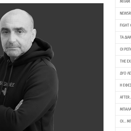
ΜΠΑΜ 
NEWS
FIGHT
ΤΑ ΔΙΑ
ΟΙ ΡΕ
THE E
ΔΥΟ Λ
Η ΕΦΕ
AFTER
ΜΠΑΛΑ
ΟΙ… Μ