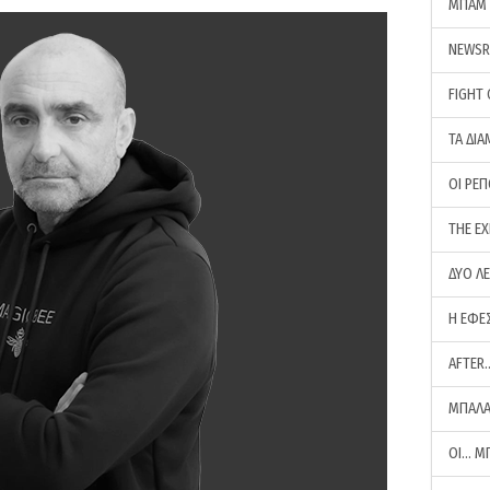
ΜΠΑΜ 
NEWS
FIGHT
ΤΑ ΔΙΑ
ΟΙ ΡΕ
THE E
ΔΥΟ Λ
Η ΕΦΕ
AFTER
ΜΠΑΛΑ
ΟΙ… Μ