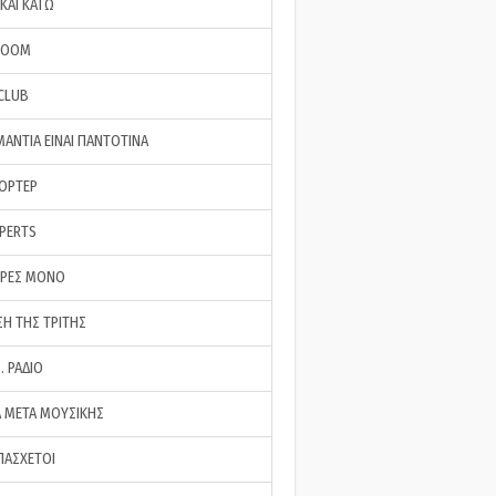
ΚΑΙ ΚΑΤΩ
ROOM
 CLUB
ΜΑΝΤΙΑ ΕΙΝΑΙ ΠΑΝΤΟΤΙΝΑ
ΠΟΡΤΕΡ
XPERTS
ΕΡΕΣ ΜΟΝΟ
ΣΗ ΤΗΣ ΤΡΙΤΗΣ
… ΡΑΔΙΟ
 ΜΕΤΑ ΜΟΥΣΙΚΗΣ
ΠΑΣΧΕΤΟΙ