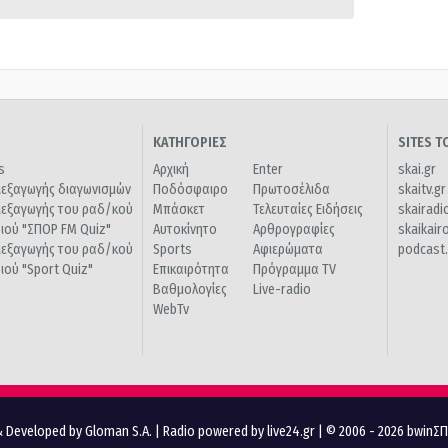
ΚΑΤΗΓΟΡΙΕΣ
SITES 
s
Αρχική
Enter
skai.gr
ιεξαγωγής διαγωνισμών
Ποδόσφαιρο
Πρωτοσέλιδα
skaitv.gr
ιεξαγωγής του ραδ/κού
Μπάσκετ
Τελευταίες Ειδήσεις
skairadi
διού "ΣΠΟΡ FM Quiz"
Αυτοκίνητο
Αρθρογραφίες
skaikair
ιεξαγωγής του ραδ/κού
Sports
Αφιερώματα
podcast.
διού "Sport Quiz"
Επικαιρότητα
Πρόγραμμα TV
Βαθμολογίες
Live-radio
WebTv
 Developed by Gloman S.A.
|
Radio powered by live24.gr
| © 2006 - 2026 bwinΣ