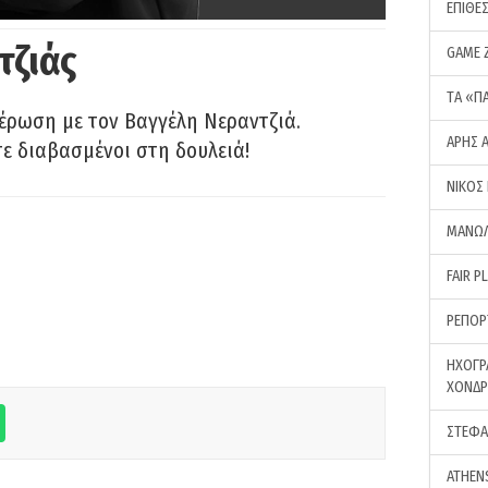
ΕΠΙΘΕ
τζιάς
GAME 
ΤA «Π
έρωση με τον Βαγγέλη Νεραντζιά.
ΑΡΗΣ 
τε διαβασμένοι στη δουλειά!
ΝΙΚΟΣ
ΜΑΝΩΛ
FAIR P
ΡΕΠΟΡ
ΗΧΟΓΡ
ΧΟΝΔ
ΣΤΕΦΑ
ATHEN