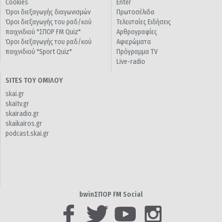
Cookies
Enter
Όροι διεξαγωγής διαγωνισμών
Πρωτοσέλιδα
Όροι διεξαγωγής του ραδ/κού
Τελευταίες Ειδήσεις
παιχνιδιού "ΣΠΟΡ FM Quiz"
Αρθρογραφίες
Όροι διεξαγωγής του ραδ/κού
Αφιερώματα
παιχνιδιού "Sport Quiz"
Πρόγραμμα TV
Live-radio
SITES ΤΟΥ ΟΜΙΛΟΥ
skai.gr
skaitv.gr
skairadio.gr
skaikairos.gr
podcast.skai.gr
bwinΣΠΟΡ FM Social