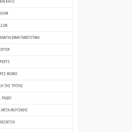
ΚΑΙ ΚΑΤΩ
ROOM
 CLUB
ΜΑΝΤΙΑ ΕΙΝΑΙ ΠΑΝΤΟΤΙΝΑ
ΠΟΡΤΕΡ
XPERTS
ΕΡΕΣ ΜΟΝΟ
ΣΗ ΤΗΣ ΤΡΙΤΗΣ
… ΡΑΔΙΟ
 ΜΕΤΑ ΜΟΥΣΙΚΗΣ
ΠΑΣΧΕΤΟΙ