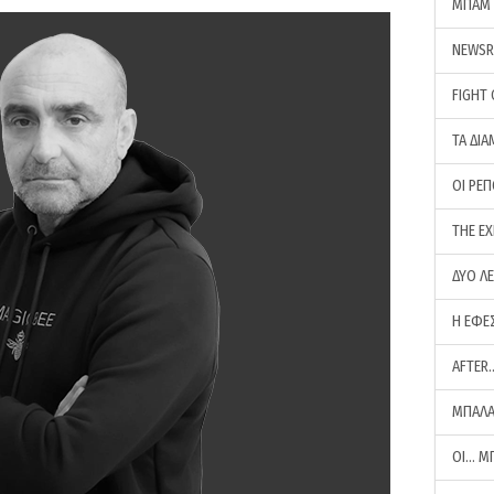
ΜΠΑΜ 
NEWS
FIGHT
ΤΑ ΔΙΑ
ΟΙ ΡΕ
THE E
ΔΥΟ Λ
Η ΕΦΕ
AFTER
ΜΠΑΛΑ
ΟΙ… Μ