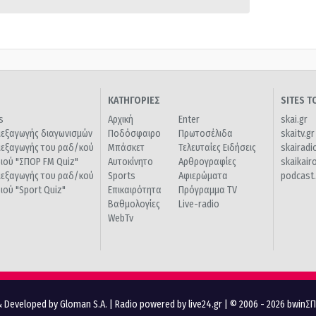
ΚΑΤΗΓΟΡΙΕΣ
SITES 
s
Αρχική
Enter
skai.gr
ιεξαγωγής διαγωνισμών
Ποδόσφαιρο
Πρωτοσέλιδα
skaitv.gr
ιεξαγωγής του ραδ/κού
Μπάσκετ
Τελευταίες Ειδήσεις
skairadi
διού "ΣΠΟΡ FM Quiz"
Αυτοκίνητο
Αρθρογραφίες
skaikair
ιεξαγωγής του ραδ/κού
Sports
Αφιερώματα
podcast.
διού "Sport Quiz"
Επικαιρότητα
Πρόγραμμα TV
Βαθμολογίες
Live-radio
WebTv
 Developed by Gloman S.A.
|
Radio powered by live24.gr
| © 2006 - 2026 bwinΣ