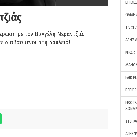
ΕΠΙΘΕ
τζιάς
GAME 
ΤA «Π
έρωση με τον Βαγγέλη Νεραντζιά.
ΑΡΗΣ 
τε διαβασμένοι στη δουλειά!
ΝΙΚΟΣ
ΜΑΝΩΛ
FAIR P
ΡΕΠΟΡ
ΗΧΟΓΡ
ΧΟΝΔ
ΣΤΕΦΑ
ATHEN