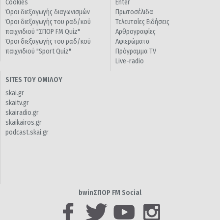
Cookies
Enter
Όροι διεξαγωγής διαγωνισμών
Πρωτοσέλιδα
Όροι διεξαγωγής του ραδ/κού
Τελευταίες Ειδήσεις
παιχνιδιού "ΣΠΟΡ FM Quiz"
Αρθρογραφίες
Όροι διεξαγωγής του ραδ/κού
Αφιερώματα
παιχνιδιού "Sport Quiz"
Πρόγραμμα TV
Live-radio
SITES ΤΟΥ ΟΜΙΛΟΥ
skai.gr
skaitv.gr
skairadio.gr
skaikairos.gr
podcast.skai.gr
bwinΣΠΟΡ FM Social