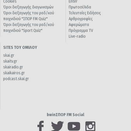
Cookies
Enter
Όροι διεξαγωγής διαγωνισμών
Πρωτοσέλιδα
Όροι διεξαγωγής του ραδ/κού
Τελευταίες Ειδήσεις
παιχνιδιού "ΣΠΟΡ FM Quiz"
Αρθρογραφίες
Όροι διεξαγωγής του ραδ/κού
Αφιερώματα
παιχνιδιού "Sport Quiz"
Πρόγραμμα TV
Live-radio
SITES ΤΟΥ ΟΜΙΛΟΥ
skai.gr
skaitv.gr
skairadio.gr
skaikairos.gr
podcast.skai.gr
bwinΣΠΟΡ FM Social