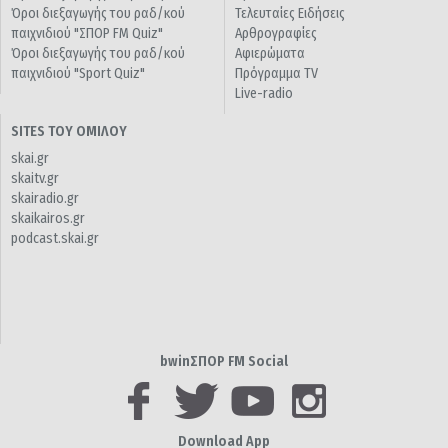
Όροι διεξαγωγής του ραδ/κού
Τελευταίες Ειδήσεις
παιχνιδιού "ΣΠΟΡ FM Quiz"
Αρθρογραφίες
Όροι διεξαγωγής του ραδ/κού
Αφιερώματα
παιχνιδιού "Sport Quiz"
Πρόγραμμα TV
Live-radio
SITES ΤΟΥ ΟΜΙΛΟΥ
skai.gr
skaitv.gr
skairadio.gr
skaikairos.gr
podcast.skai.gr
bwinΣΠΟΡ FM Social
Download App