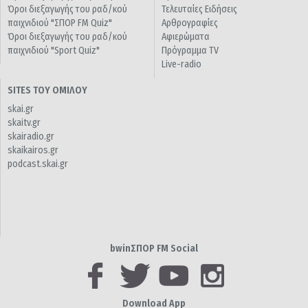
Όροι διεξαγωγής του ραδ/κού
Τελευταίες Ειδήσεις
παιχνιδιού "ΣΠΟΡ FM Quiz"
Αρθρογραφίες
Όροι διεξαγωγής του ραδ/κού
Αφιερώματα
παιχνιδιού "Sport Quiz"
Πρόγραμμα TV
Live-radio
SITES ΤΟΥ ΟΜΙΛΟΥ
skai.gr
skaitv.gr
skairadio.gr
skaikairos.gr
podcast.skai.gr
bwinΣΠΟΡ FM Social
Download App