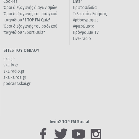
Cookies
Enter
Όροι διεξαγωγής διαγωνισμών
Πρωτοσέλιδα
Όροι διεξαγωγής του ραδ/κού
Τελευταίες Ειδήσεις
παιχνιδιού "ΣΠΟΡ FM Quiz"
Αρθρογραφίες
Όροι διεξαγωγής του ραδ/κού
Αφιερώματα
παιχνιδιού "Sport Quiz"
Πρόγραμμα TV
Live-radio
SITES ΤΟΥ ΟΜΙΛΟΥ
skai.gr
skaitv.gr
skairadio.gr
skaikairos.gr
podcast.skai.gr
bwinΣΠΟΡ FM Social