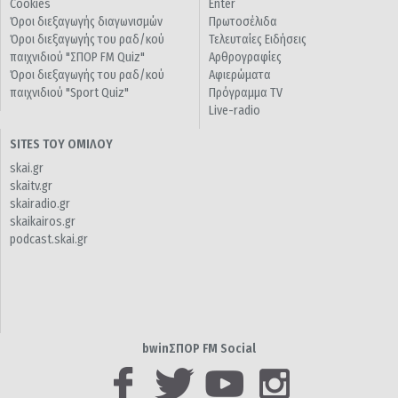
Cookies
Enter
Όροι διεξαγωγής διαγωνισμών
Πρωτοσέλιδα
Όροι διεξαγωγής του ραδ/κού
Τελευταίες Ειδήσεις
παιχνιδιού "ΣΠΟΡ FM Quiz"
Αρθρογραφίες
Όροι διεξαγωγής του ραδ/κού
Αφιερώματα
παιχνιδιού "Sport Quiz"
Πρόγραμμα TV
Live-radio
SITES ΤΟΥ ΟΜΙΛΟΥ
skai.gr
skaitv.gr
skairadio.gr
skaikairos.gr
podcast.skai.gr
bwinΣΠΟΡ FM Social