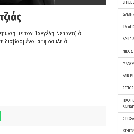
ΕΠΙΘΕ
τζιάς
GAME 
ΤA «Π
έρωση με τον Βαγγέλη Νεραντζιά.
ΑΡΗΣ 
τε διαβασμένοι στη δουλειά!
ΝΙΚΟΣ
ΜΑΝΩΛ
FAIR P
ΡΕΠΟΡ
ΗΧΟΓΡ
ΧΟΝΔ
ΣΤΕΦΑ
ATHEN