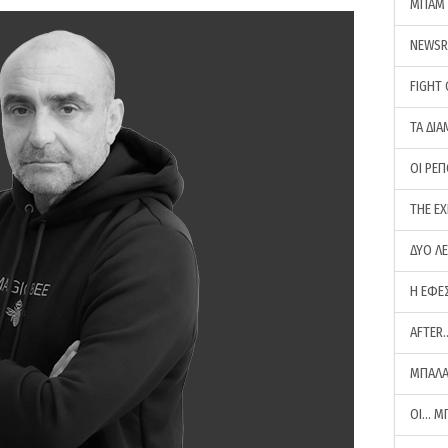
ΜΠΑΜ 
NEWS
FIGHT
ΤΑ ΔΙΑ
ΟΙ ΡΕ
THE E
ΔΥΟ Λ
Η ΕΦΕ
AFTER
ΜΠΑΛΑ
ΟΙ… Μ