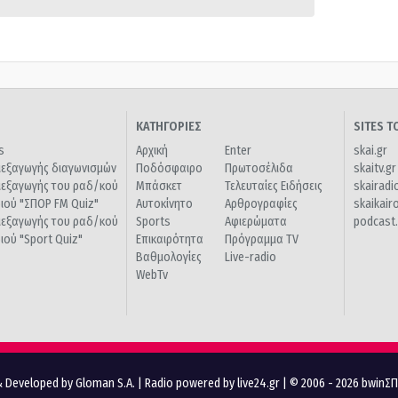
ΚΑΤΗΓΟΡΙΕΣ
SITES 
s
Αρχική
Enter
skai.gr
ιεξαγωγής διαγωνισμών
Ποδόσφαιρο
Πρωτοσέλιδα
skaitv.gr
ιεξαγωγής του ραδ/κού
Μπάσκετ
Τελευταίες Ειδήσεις
skairadi
διού "ΣΠΟΡ FM Quiz"
Αυτοκίνητο
Αρθρογραφίες
skaikair
ιεξαγωγής του ραδ/κού
Sports
Αφιερώματα
podcast.
διού "Sport Quiz"
Επικαιρότητα
Πρόγραμμα TV
Βαθμολογίες
Live-radio
WebTv
 Developed by Gloman S.A.
|
Radio powered by live24.gr
| © 2006 - 2026 bwinΣ