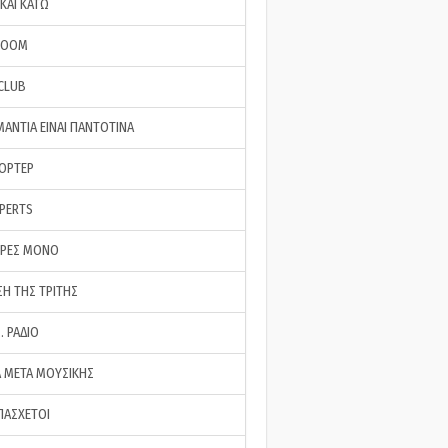
ΚΑΙ ΚΑΤΩ
ROOM
 CLUB
ΜΑΝΤΙΑ ΕΙΝΑΙ ΠΑΝΤΟΤΙΝΑ
ΠΟΡΤΕΡ
XPERTS
ΕΡΕΣ ΜΟΝΟ
ΣΗ ΤΗΣ ΤΡΙΤΗΣ
… ΡΑΔΙΟ
 ΜΕΤΑ ΜΟΥΣΙΚΗΣ
ΠΑΣΧΕΤΟΙ