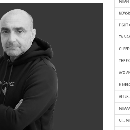
ΜΠΑΜ 
NEWS
FIGHT
ΤΑ ΔΙΑ
ΟΙ ΡΕ
THE E
ΔΥΟ Λ
Η ΕΦΕ
AFTER
ΜΠΑΛΑ
ΟΙ… Μ