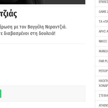
ΕΠΙΘΕ
τζιάς
GAME 
ΤA «Π
έρωση με τον Βαγγέλη Νεραντζιά.
ΑΡΗΣ 
τε διαβασμένοι στη δουλειά!
ΝΙΚΟΣ
ΜΑΝΩΛ
FAIR P
ΡΕΠΟΡ
ΗΧΟΓΡ
ΧΟΝΔ
ΣΤΕΦΑ
ATHEN