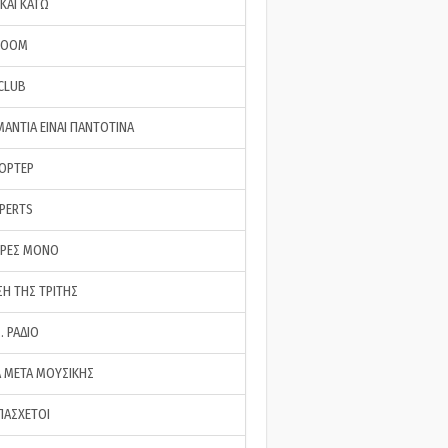
ΚΑΙ ΚΑΤΩ
ROOM
 CLUB
ΜΑΝΤΙΑ ΕΙΝΑΙ ΠΑΝΤΟΤΙΝΑ
ΠΟΡΤΕΡ
XPERTS
ΕΡΕΣ ΜΟΝΟ
ΣΗ ΤΗΣ ΤΡΙΤΗΣ
… ΡΑΔΙΟ
 ΜΕΤΑ ΜΟΥΣΙΚΗΣ
ΠΑΣΧΕΤΟΙ