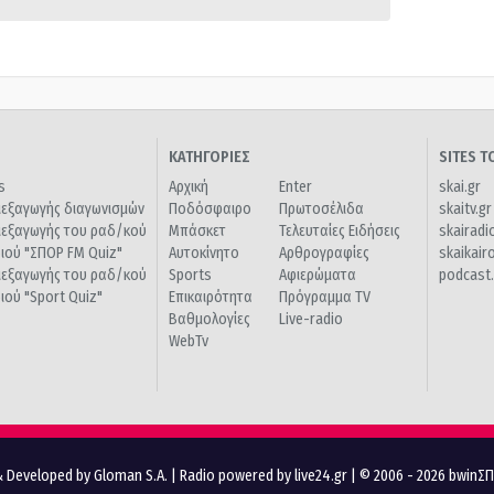
ΚΑΤΗΓΟΡΙΕΣ
SITES 
s
Αρχική
Enter
skai.gr
ιεξαγωγής διαγωνισμών
Ποδόσφαιρο
Πρωτοσέλιδα
skaitv.gr
ιεξαγωγής του ραδ/κού
Μπάσκετ
Τελευταίες Ειδήσεις
skairadi
διού "ΣΠΟΡ FM Quiz"
Αυτοκίνητο
Αρθρογραφίες
skaikair
ιεξαγωγής του ραδ/κού
Sports
Αφιερώματα
podcast.
διού "Sport Quiz"
Επικαιρότητα
Πρόγραμμα TV
Βαθμολογίες
Live-radio
WebTv
 Developed by Gloman S.A.
|
Radio powered by live24.gr
| © 2006 - 2026 bwinΣ