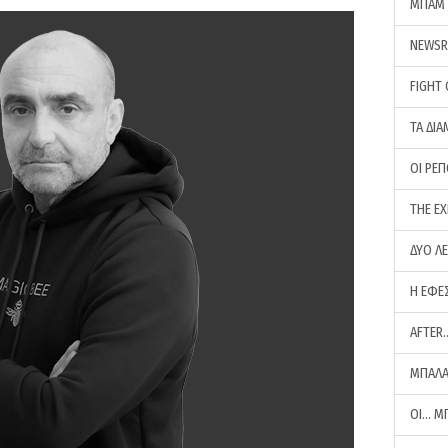
ΜΠΑΜ 
NEWS
FIGHT
ΤΑ ΔΙΑ
ΟΙ ΡΕ
THE E
ΔΥΟ Λ
Η ΕΦΕ
AFTER
ΜΠΑΛΑ
ΟΙ… Μ