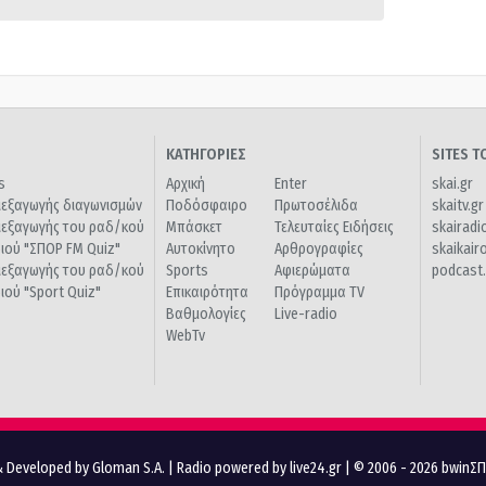
ΚΑΤΗΓΟΡΙΕΣ
SITES 
s
Αρχική
Enter
skai.gr
ιεξαγωγής διαγωνισμών
Ποδόσφαιρο
Πρωτοσέλιδα
skaitv.gr
ιεξαγωγής του ραδ/κού
Μπάσκετ
Τελευταίες Ειδήσεις
skairadi
διού "ΣΠΟΡ FM Quiz"
Αυτοκίνητο
Αρθρογραφίες
skaikair
ιεξαγωγής του ραδ/κού
Sports
Αφιερώματα
podcast.
διού "Sport Quiz"
Επικαιρότητα
Πρόγραμμα TV
Βαθμολογίες
Live-radio
WebTv
 Developed by Gloman S.A.
|
Radio powered by live24.gr
| © 2006 - 2026 bwinΣ