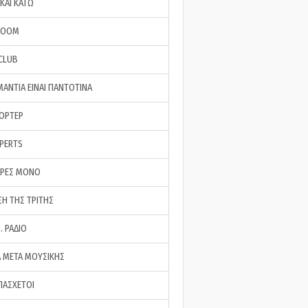
ΚΑΙ ΚΑΤΩ
ROOM
 CLUB
ΜΑΝΤΙΑ ΕΙΝΑΙ ΠΑΝΤΟΤΙΝΑ
ΠΟΡΤΕΡ
XPERTS
ΕΡΕΣ ΜΟΝΟ
ΣΗ ΤΗΣ ΤΡΙΤΗΣ
… ΡΑΔΙΟ
 ΜΕΤΑ ΜΟΥΣΙΚΗΣ
ΠΑΣΧΕΤΟΙ