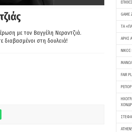
ΕΠΙΘΕ
τζιάς
GAME 
ΤA «Π
έρωση με τον Βαγγέλη Νεραντζιά.
ΑΡΗΣ 
τε διαβασμένοι στη δουλειά!
ΝΙΚΟΣ
ΜΑΝΩΛ
FAIR P
ΡΕΠΟΡ
ΗΧΟΓΡ
ΧΟΝΔ
ΣΤΕΦΑ
ATHEN