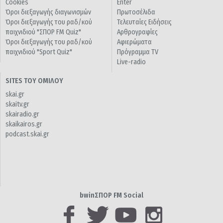
Cookies
Enter
Όροι διεξαγωγής διαγωνισμών
Πρωτοσέλιδα
Όροι διεξαγωγής του ραδ/κού
Τελευταίες Ειδήσεις
παιχνιδιού "ΣΠΟΡ FM Quiz"
Αρθρογραφίες
Όροι διεξαγωγής του ραδ/κού
Αφιερώματα
παιχνιδιού "Sport Quiz"
Πρόγραμμα TV
Live-radio
SITES ΤΟΥ ΟΜΙΛΟΥ
skai.gr
skaitv.gr
skairadio.gr
skaikairos.gr
podcast.skai.gr
bwinΣΠΟΡ FM Social