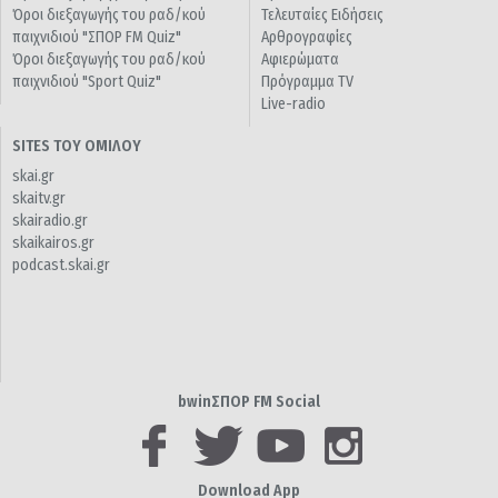
Όροι διεξαγωγής του ραδ/κού
Τελευταίες Ειδήσεις
παιχνιδιού "ΣΠΟΡ FM Quiz"
Αρθρογραφίες
Όροι διεξαγωγής του ραδ/κού
Αφιερώματα
παιχνιδιού "Sport Quiz"
Πρόγραμμα TV
Live-radio
SITES ΤΟΥ ΟΜΙΛΟΥ
skai.gr
skaitv.gr
skairadio.gr
skaikairos.gr
podcast.skai.gr
bwinΣΠΟΡ FM Social
Download App