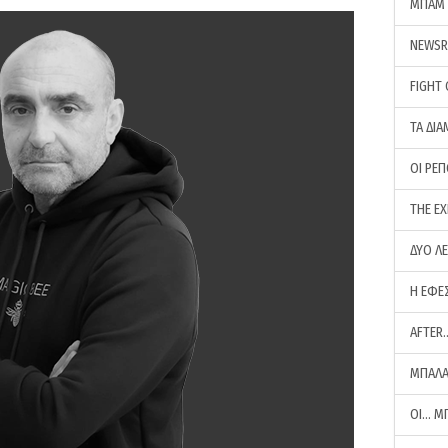
ΜΠΑΜ 
NEWS
FIGHT
ΤΑ ΔΙΑ
ΟΙ ΡΕ
THE E
ΔΥΟ Λ
Η ΕΦΕ
AFTER
ΜΠΑΛΑ
ΟΙ… Μ