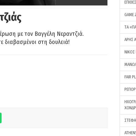
ΕΠΙΘΕ
τζιάς
GAME 
ΤA «Π
έρωση με τον Βαγγέλη Νεραντζιά.
ΑΡΗΣ 
τε διαβασμένοι στη δουλειά!
ΝΙΚΟΣ
ΜΑΝΩΛ
FAIR P
ΡΕΠΟΡ
ΗΧΟΓΡ
ΧΟΝΔ
ΣΤΕΦΑ
ATHEN