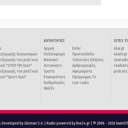
ΚΑΤΗΓΟΡΙΕΣ
SITES 
s
Αρχική
Enter
skai.gr
ιεξαγωγής διαγωνισμών
Ποδόσφαιρο
Πρωτοσέλιδα
skaitv.gr
ιεξαγωγής του ραδ/κού
Μπάσκετ
Τελευταίες Ειδήσεις
skairadi
διού "ΣΠΟΡ FM Quiz"
Αυτοκίνητο
Αρθρογραφίες
skaikair
ιεξαγωγής του ραδ/κού
Sports
Αφιερώματα
podcast.
διού "Sport Quiz"
Επικαιρότητα
Πρόγραμμα TV
Βαθμολογίες
Live-radio
WebTv
 Developed by Gloman S.A.
|
Radio powered by live24.gr
| © 2006 - 2026 bwinΣ