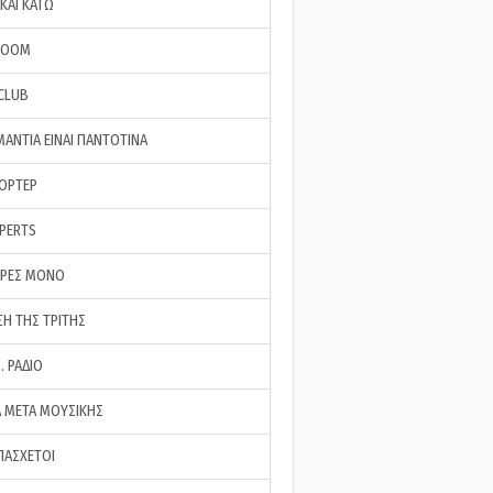
ΚΑΙ ΚΑΤΩ
ROOM
 CLUB
ΜΑΝΤΙΑ ΕΙΝΑΙ ΠΑΝΤΟΤΙΝΑ
ΠΟΡΤΕΡ
XPERTS
ΕΡΕΣ ΜΟΝΟ
ΣΗ ΤΗΣ ΤΡΙΤΗΣ
… ΡΑΔΙΟ
 ΜΕΤΑ ΜΟΥΣΙΚΗΣ
ΠΑΣΧΕΤΟΙ