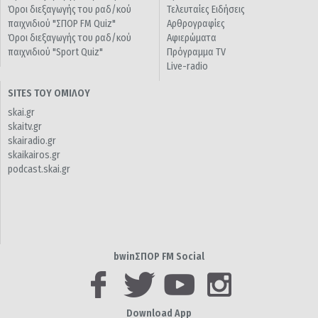
Όροι διεξαγωγής του ραδ/κού
Τελευταίες Ειδήσεις
παιχνιδιού "ΣΠΟΡ FM Quiz"
Αρθρογραφίες
Όροι διεξαγωγής του ραδ/κού
Αφιερώματα
παιχνιδιού "Sport Quiz"
Πρόγραμμα TV
Live-radio
SITES ΤΟΥ ΟΜΙΛΟΥ
skai.gr
skaitv.gr
skairadio.gr
skaikairos.gr
podcast.skai.gr
bwinΣΠΟΡ FM Social
Download App