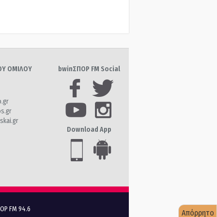
ΤΟΥ ΟΜΙΛΟΥ
bwinΣΠΟΡ FM Social
o.gr
os.gr
skai.gr
Download App
ΠΟΡ FM 94.6
Απόρρητο