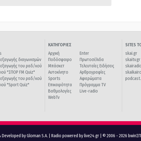
ΚΑΤΗΓΟΡΙΕΣ
SITES 
s
Αρχική
Enter
skai.gr
ιεξαγωγής διαγωνισμών
Ποδόσφαιρο
Πρωτοσέλιδα
skaitv.gr
ιεξαγωγής του ραδ/κού
Μπάσκετ
Τελευταίες Ειδήσεις
skairadi
διού "ΣΠΟΡ FM Quiz"
Αυτοκίνητο
Αρθρογραφίες
skaikair
ιεξαγωγής του ραδ/κού
Sports
Αφιερώματα
podcast.
διού "Sport Quiz"
Επικαιρότητα
Πρόγραμμα TV
Βαθμολογίες
Live-radio
WebTv
 Developed by Gloman S.A.
|
Radio powered by live24.gr
| © 2006 - 2026 bwinΣ