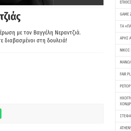
ΕΠΙΘΕ
τζιάς
GAME 
ΤA «Π
έρωση με τον Βαγγέλη Νεραντζιά.
ΑΡΗΣ 
τε διαβασμένοι στη δουλειά!
ΝΙΚΟΣ
ΜΑΝΩΛ
FAIR P
ΡΕΠΟΡ
ΗΧΟΓΡ
ΧΟΝΔ
ΣΤΕΦΑ
ATHEN