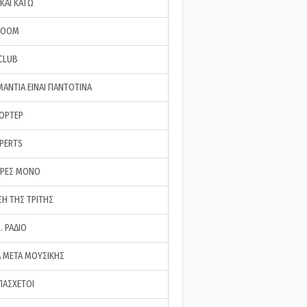
ΚΑΙ ΚΑΤΩ
ROOM
 CLUB
ΜΑΝΤΙΑ ΕΙΝΑΙ ΠΑΝΤΟΤΙΝΑ
ΠΟΡΤΕΡ
XPERTS
ΕΡΕΣ ΜΟΝΟ
ΣΗ ΤΗΣ ΤΡΙΤΗΣ
… ΡΑΔΙΟ
 ΜΕΤΑ ΜΟΥΣΙΚΗΣ
ΠΑΣΧΕΤΟΙ