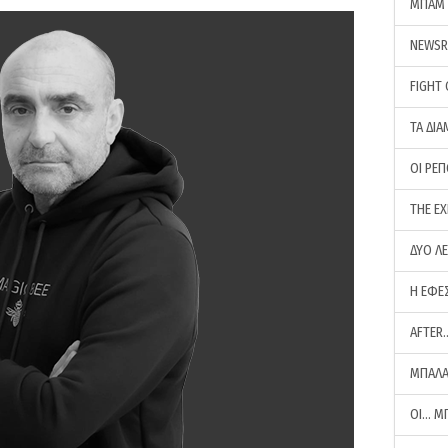
ΜΠΑΜ 
NEWS
FIGHT
ΤΑ ΔΙΑ
ΟΙ ΡΕ
THE E
ΔΥΟ Λ
Η ΕΦΕ
AFTER
ΜΠΑΛΑ
ΟΙ… Μ