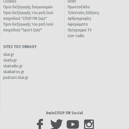
Cookies
Enter
Όροι διεξαγωγής διαγωνισμών
Πρωτοσέλιδα
Όροι διεξαγωγής του ραδ/κού
Τελευταίες Ειδήσεις
παιχνιδιού "ΣΠΟΡ FM Quiz"
Αρθρογραφίες
Όροι διεξαγωγής του ραδ/κού
Αφιερώματα
παιχνιδιού "Sport Quiz"
Πρόγραμμα TV
Live-radio
SITES ΤΟΥ ΟΜΙΛΟΥ
skai.gr
skaitv.gr
skairadio.gr
skaikairos.gr
podcast.skai.gr
bwinΣΠΟΡ FM Social