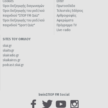
Cookies
Enter
Όροι διεξαγωγής διαγωνισμών
Πρωτοσέλιδα
Όροι διεξαγωγής του ραδ/κού
Τελευταίες Ειδήσεις
παιχνιδιού "ΣΠΟΡ FM Quiz"
Αρθρογραφίες
Όροι διεξαγωγής του ραδ/κού
Αφιερώματα
παιχνιδιού "Sport Quiz"
Πρόγραμμα TV
Live-radio
SITES ΤΟΥ ΟΜΙΛΟΥ
skai.gr
skaitv.gr
skairadio.gr
skaikairos.gr
podcast.skai.gr
bwinΣΠΟΡ FM Social