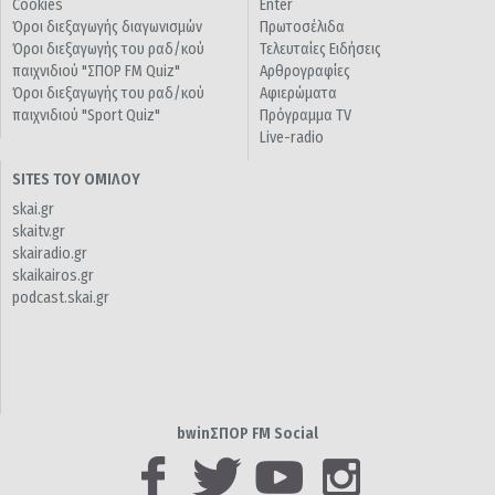
Cookies
Enter
Όροι διεξαγωγής διαγωνισμών
Πρωτοσέλιδα
Όροι διεξαγωγής του ραδ/κού
Τελευταίες Ειδήσεις
παιχνιδιού "ΣΠΟΡ FM Quiz"
Αρθρογραφίες
Όροι διεξαγωγής του ραδ/κού
Αφιερώματα
παιχνιδιού "Sport Quiz"
Πρόγραμμα TV
Live-radio
SITES ΤΟΥ ΟΜΙΛΟΥ
skai.gr
skaitv.gr
skairadio.gr
skaikairos.gr
podcast.skai.gr
bwinΣΠΟΡ FM Social